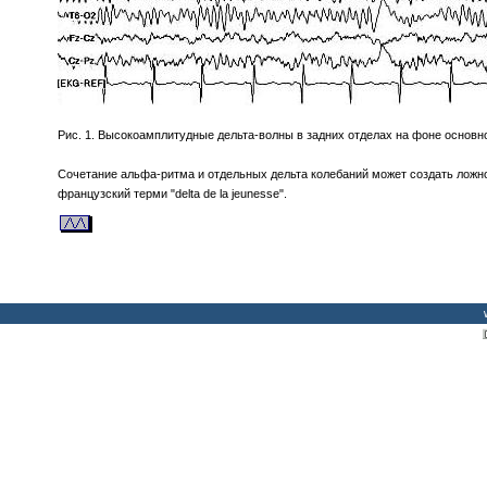
Рис. 1. Высокоамплитудные дельта-волны в задних отделах на фоне основн
Сочетание альфа-ритма и отдельных дельта колебаний может создать ложн
французский терми "delta de la jeunesse".
w