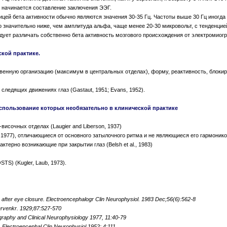
 начинается составление заключения ЭЭГ.
ницей бета активности обычно являются значения 30-35 Гц. Частоты выше 30 Гц иногда
 значительно ниже, чем амплитуда альфа, чаще менее 20-30 микровольт, с тенденцие
ует различать собственно бета активность мозгового происхождения от электромиогр
ской практике.
ственную организацию (максимум в центральных отделах), форму, реактивность, блоки
следящих движениях глаз (Gastaut, 1951; Evans, 1952).
использование которых необязательно в клинической практике
исочных отделах (Laugier and Liberson, 1937)
re, 1977), отличающиеся от основного затылочного ритма и не являющиеся его гармонико
ктерно возникающие при закрытии глаз (Belsh et al., 1983)
S) (Kugler, Laub, 1973).
 after eye closure. Electroencephalogr Clin Neurophysiol. 1983 Dec;56(6):562-8
rvenkr. 1929;87:527-570
graphy and Clinical Neurophysiology 1977, 11:40-79
 Electroencephal.Clin.Neurophysiol.1952; 4:111