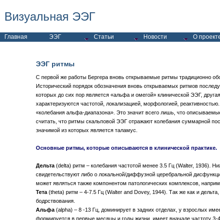
Визуальная ЭЭГ
Главная
ЭЭГ
Статьи
Новости
О проект
ЭЭГ ритмы
С первой же работы Бергера вновь открываемые ритмы традиционно обоз
Исторический порядок обозначения вновь открываемых ритмов последу
которых до сих пор является «альфа и омегой» клинической ЭЭГ, другая
характеризуются частотой, локализацией, морфологией, реактивностью.
«колебания альфа-диапазона». Это значит всего лишь, что описываемые 
считать, что ритмы скальповой ЭЭГ отражают колебания суммарной по
значимой из которых является таламус.
Основные ритмы, которые описываются в клинической практике.
Дельта
(delta) ритм – колебания частотой менее 3.5 Гц (Walter, 1936). 
свидетельствуют либо о локальной/диффузной церебральной дисфункции 
может являться также компонентом патологических комплексов, наприме
Тета
(theta) ритм – 4-7.5 Гц (Walter and Dovey, 1944). Так же как и д
бодрствования.
Альфа
(alpha) – 8 -13 Гц, доминирует в задних отделах, у взрослых им
формируется в первые месяцы и годы жизни, имеет вначале частоту 3-4 