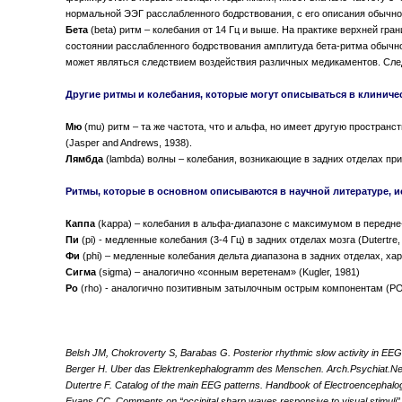
нормальной ЭЭГ расслабленного бодрствования, с его описания обычно
Бета
(beta) ритм – колебания от 14 Гц и выше. На практике верхней гра
состоянии расслабленного бодрствования амплитуда бета-ритма обычно
может являться следствием воздействия различных медикаментов. След
Другие ритмы и колебания, которые могут описываться в клиниче
Мю
(mu) ритм – та же частота, что и альфа, но имеет другую простран
(Jasper and Andrews, 1938).
Лямбда
(lambda) волны – колебания, возникающие в задних отделах при 
Ритмы, которые в основном описываются в научной литературе, 
Каппа
(kappa) – колебания в альфа-диапазоне с максимумом в передне-в
Пи
(pi) - медленные колебания (3-4 Гц) в задних отделах мозга (Dutert
Фи
(phi) – медленные колебания дельта диапазона в задних отделах, хара
Сигма
(sigma) – аналогично «сонным веретенам» (Kugler, 1981)
Ро
(rho) - аналогично позитивным затылочным острым компонентам (POST
Belsh JM, Chokroverty S, Barabas G. Posterior rhythmic slow activity in EEG
Berger H. Uber das Elektrenkephalogramm des Menschen. Arch.Psychiat.Ne
Dutertre F. Catalog of the main EEG patterns. Handbook of Electroencephalo
Evans CC. Comments on “occipital sharp waves responsive to visual stimuli”.