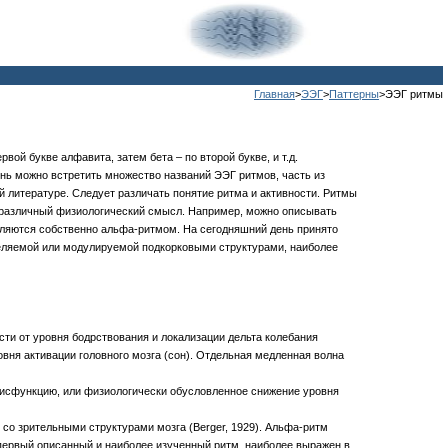
Главная
>
ЭЭГ
>
Паттерны
>ЭЭГ ритмы
й букве алфавита, затем бета – по второй букве, и т.д.
ь можно встретить множество названий ЭЭГ ритмов, часть из
ой литературе. Следует различать понятие ритма и активности. Ритмы
ть различный физиологический смысл. Например, можно описывать
 являются собственно альфа-ритмом. На сегодняшний день принято
деляемой или модулируемой подкорковыми структурами, наиболее
мости от уровня бодрствования и локализации дельта колебания
вня активации головного мозга (сон). Отдельная медленная волна
ю дисфункцию, или физиологически обусловленное снижение уровня
н со зрительными структурами мозга (Berger, 1929). Альфа-ритм
то первый описанный и наиболее изученный ритм, наиболее выражен в