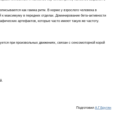
 описываются как гамма ритм. В норме у взрослого человека в
й к максимуму в передних отделах. Доминирование бета-активности
афических артефактов, которые часто имеют такую же частоту.
руется при произвольных движениях, связан с сенсомоторной корой
й.
Подготовил
А.Г.Брутян