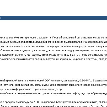
е
начались буквами греческого алфавита. Первый описанный ритм назван альфа по перво
ющими буквами алфавита в дальнейшем не всегда выдерживался. На сегодняшний ден
 часть названий более не используется, и ряд названий используются только в научн
 Они могут иметь одну и ту же частоту, но отличаться по другим параметрам и носи
колебания имеют ту же частоту, что и альфа-ритм (т.е. 8-13 Гц), но не обязательно
стсинаптической активности больших популяций корковых нейронов с частотой, опре
Нижней границей дельта в клинической ЭЭГ является, как правило, 0.3-0.5 Гц. В зависи
(опухоль, кровоизлияние, кома, и др.), либо отражают физиологическое снижение уро
р, эпилептиформного паттерна спайк-волна, и др.
ельта, колебания тета-диапазона могут отражать локальную или диффузную церебральну
еет в среднем амплитуду до 70-80 микровольт, блокируется при открывании глаз, связа
Гц, постепенно достигая таких же значений, как и у взрослых, к возрасту 3-х лет. Э